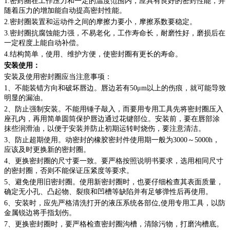
1.密封圈在工作压力和一定的温度范围内，应具有良好的密封性能，并
随着压力的增加能自动提高密封性能。
2.密封圈装置和运动件之间的摩擦力要小，摩擦系数要稳定。
3.密封圈抗腐蚀能力强，不易老化，工作寿命长，耐磨性好，磨损后在
一定程度上能自动补偿。
4.结构简单，使用、维护方便，使密封圈有更长的寿命。
安装使用：
安装及使用密封圈应当注意事项：
1、不能装错方向和破坏唇边。唇边若有50μm以上的伤痕，就可能导致
明显的漏油。
2、防止强制安装。不能用锤子敲入，而要用专用工具先将密封圈压入
座孔内，再用简单圆筒保护唇边通过花键部位。安装前，要在唇部涂
抹些润滑油，以便于安装并防止初期运转时烧伤，要注意清洁。
3、防止超期使用。动密封的橡胶密封件使用期一般为3000～5000h，
应该及时更换新的密封圈。
4、更换密封圈的尺寸要一致。要严格按照说明书要求，选用相同尺寸
的密封圈，否则不能保证压紧度等要求。
5、避免使用旧密封圈。使用新密封圈时，也要仔细检查其表面质量，
确定无小孔、凸起物、裂痕和凹槽等缺陷并有足够弹性后再使用。
6、安装时，应先严格清洗打开的液压系统各部位,使用专用工具，以防
金属锐边将手指划伤。
7、更换密封圈时，要严格检查密封圈沟槽，清除污物，打磨沟槽底。