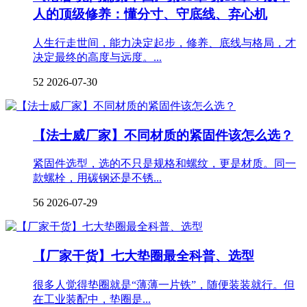
人的顶级修养：懂分寸、守底线、弃心机
人生行走世间，能力决定起步，修养、底线与格局，才
决定最终的高度与远度。...
52
2026-07-30
【法士威厂家】不同材质的紧固件该怎么选？
紧固件选型，选的不只是规格和螺纹，更是材质。同一
款螺栓，用碳钢还是不锈...
56
2026-07-29
【厂家干货】七大垫圈最全科普、选型
很多人觉得垫圈就是“薄薄一片铁”，随便装装就行。但
在工业装配中，垫圈是...