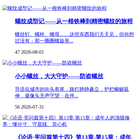
螺纹成型记——从一根铁棒到精密螺纹的旅程
螺丝钉、螺栓、螺母……这些东西我们天天见，但你想
过没有：那一圈圈螺旋形...
47
2026-08-01
小小螺丝，大大守护——防盗螺丝
导语在城市的街头巷尾，路灯静静矗立，护栏蜿蜒延
伸，摄像头无声守望；在停...
56
2026-07-31
《论语·宪问篇第十四》第13章-第15章：成年