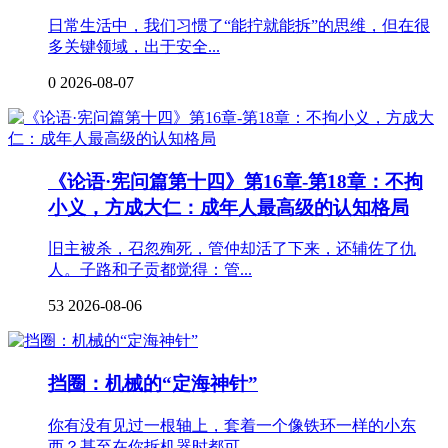
日常生活中，我们习惯了“能拧就能拆”的思维，但在很
多关键领域，出于安全...
0
2026-08-07
《论语·宪问篇第十四》第16章-第18章：不拘
小义，方成大仁：成年人最高级的认知格局
旧主被杀，召忽殉死，管仲却活了下来，还辅佐了仇
人。子路和子贡都觉得：管...
53
2026-08-06
挡圈：机械的“定海神针”
你有没有见过一根轴上，套着一个像铁环一样的小东
西？甚至在你拆机器时都可...